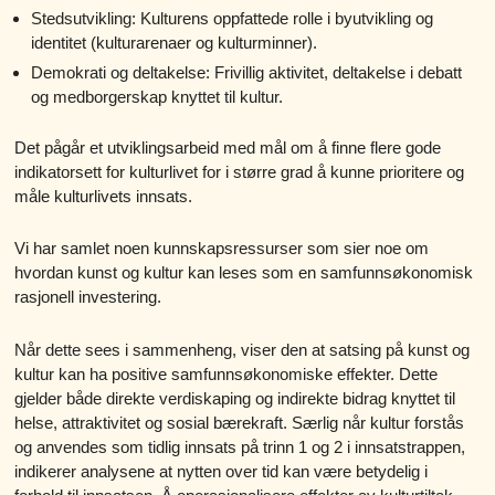
Stedsutvikling: Kulturens oppfattede rolle i byutvikling og
identitet (kulturarenaer og kulturminner).
Demokrati og deltakelse: Frivillig aktivitet, deltakelse i debatt
og medborgerskap knyttet til kultur.
Det pågår et utviklingsarbeid med mål om å finne flere gode
indikatorsett for kulturlivet for i større grad å kunne prioritere og
måle kulturlivets innsats.
Vi har samlet noen kunnskapsressurser som sier noe om
hvordan kunst og kultur kan leses som en samfunnsøkonomisk
rasjonell investering.
Når dette sees i sammenheng, viser den at satsing på kunst og
kultur kan ha positive samfunnsøkonomiske effekter. Dette
gjelder både direkte verdiskaping og indirekte bidrag knyttet til
helse, attraktivitet og sosial bærekraft. Særlig når kultur forstås
og anvendes som tidlig innsats på trinn 1 og 2 i innsatstrappen,
indikerer analysene at nytten over tid kan være betydelig i