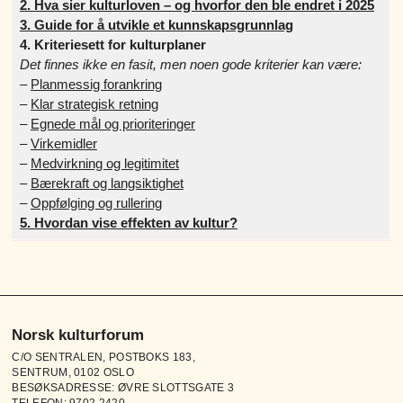
2. Hva sier kulturloven – og hvorfor den ble endret i 2025
3. Guide for å utvikle et kunnskapsgrunnlag
4. Kriteriesett for kulturplaner
Det finnes ikke en fasit, men noen gode kriterier kan være:
–
Planmessig forankring
–
Klar strategisk retning
–
Egnede mål og prioriteringer
–
Virkemidler
–
Medvirkning og legitimitet
–
Bærekraft og langsiktighet
–
Oppfølging og rullering
5. Hvordan vise effekten av kultur?
Norsk kulturforum
C/O SENTRALEN, POSTBOKS 183,
SENTRUM, 0102 OSLO
BESØKSADRESSE: ØVRE SLOTTSGATE 3
TELEFON:
9702 2420