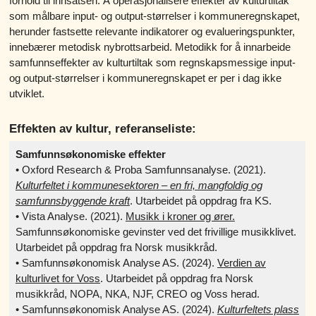
forhold til innsatsen. Å operasjonalisere effekter av kulturtiltak
som målbare input‑ og output‑størrelser i kommuneregnskapet,
herunder fastsette relevante indikatorer og evalueringspunkter,
innebærer metodisk nybrottsarbeid. Metodikk for å innarbeide
samfunnseffekter av kulturtiltak som regnskapsmessige input‑
og output‑størrelser i kommuneregnskapet er per i dag ikke
utviklet.
Effekten av kultur, referanseliste:
Samfunnsøkonomiske effekter
• Oxford Research & Proba Samfunnsanalyse. (2021).
Kulturfeltet i kommunesektoren – en fri, mangfoldig og
samfunnsbyggende kraft
. Utarbeidet på oppdrag fra KS.
• Vista Analyse. (2021).
Musikk i kroner og ører.
Samfunnsøkonomiske gevinster ved det frivillige musikklivet.
Utarbeidet på oppdrag fra Norsk musikkråd.
• Samfunnsøkonomisk Analyse AS. (2024).
Verdien av
kulturlivet for Voss
. Utarbeidet på oppdrag fra Norsk
musikkråd, NOPA, NKA, NJF, CREO og Voss herad.
• Samfunnsøkonomisk Analyse AS. (2024).
Kulturfeltets plass