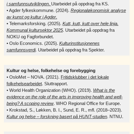
i samfunnsutviklingen
.
Utarbeidet på oppdrag fra KS.
• Agder fylkeskommune. (2024).
Regionaløkonomisk analyse
av kunst og kultur i Agder
.
• Telemarksforsking. (2025).
Kutt, kutt, kutt over hele linja.
Kommunal kultursektor 2025
. Utarbeidet på oppdrag fra
NOKU og Fagforbundet.
• Oslo Economics. (2025).
Kulturinstitusjonenes
samfunnsverdi
.
Utarbeidet på oppdrag fra Spekter.
Kultur og helse, folkehelse og forebygging
• OsloMet – NOVA. (2021).
Fritidsklubber i det lokale
folkehelsearbeidet
. Sluttrapport.
• World Health Organization (WHO). (2019).
What is the
evidence on the role of the arts in improving health and well-
being? A scoping review
. WHO Regional Office for Europe.
• Krokstad, S., Løkken, B. I., Sund, E. R., mfl. (2018–2023).
Kultur og helse – forskning basert på HUNT‑studien
. NTNU.