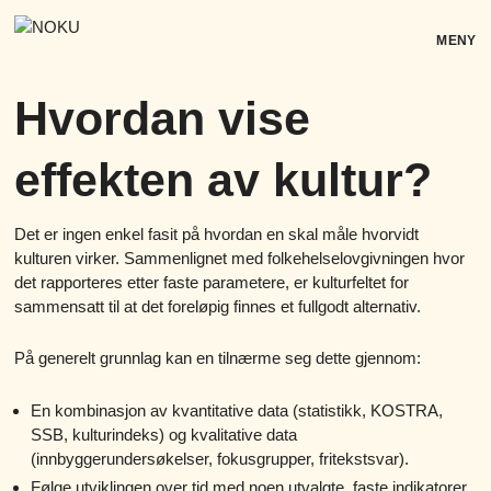
Skip
to
MENY
content
Hvordan vise
effekten av kultur?
Det er ingen enkel fasit på hvordan en skal måle hvorvidt
kulturen virker. Sammenlignet med folkehelselovgivningen hvor
det rapporteres etter faste parametere, er kulturfeltet for
sammensatt til at det foreløpig finnes et fullgodt alternativ.
På generelt grunnlag kan en tilnærme seg dette gjennom:
En kombinasjon av kvantitative data (statistikk, KOSTRA,
SSB, kulturindeks) og kvalitative data
(innbyggerundersøkelser, fokusgrupper, fritekstsvar).
Følge utviklingen over tid med noen utvalgte, faste indikatorer