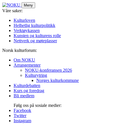
Skip
Meny
to
Våre saker:
content
Kulturloven
Helhetlig kulturpolitikk
Verktøykassen
Kunsten og kulturens rolle
Nettverk og møteplasser
Norsk kulturforum:
Om NOKU
Arrangementer
NOKU-konferansen 2026
Kulturytring
Norges kulturkommune
Kulturdebatten
Kurs og foredrag
Bli medlem
Følg oss på sosiale medier:
Facebook
Twitter
Instagram