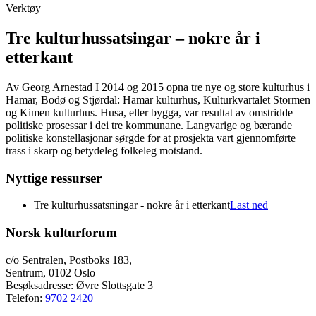
Verktøy
Tre kulturhussatsingar – nokre år i
etterkant
Av Georg Arnestad I 2014 og 2015 opna tre nye og store kulturhus i
Hamar, Bodø og Stjørdal: Hamar kulturhus, Kulturkvartalet Stormen
og Kimen kulturhus. Husa, eller bygga, var resultat av omstridde
politiske prosessar i dei tre kommunane. Langvarige og bærande
politiske konstellasjonar sørgde for at prosjekta vart gjennomførte
trass i skarp og betydeleg folkeleg motstand.
Nyttige ressurser
Tre kulturhussatsningar - nokre år i etterkant
Last ned
Norsk kulturforum
c/o Sentralen, Postboks 183,
Sentrum, 0102 Oslo
Besøksadresse: Øvre Slottsgate 3
Telefon:
9702 2420