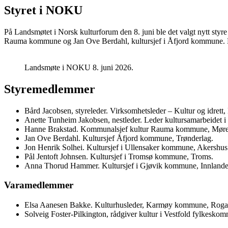
Styret i NOKU
På Landsmøtet i Norsk kulturforum den 8. juni ble det valgt nytt styr
Rauma kommune og Jan Ove Berdahl, kultursjef i Åfjord kommune. 
Landsmøte i NOKU 8. juni 2026.
Styremedlemmer
Bård Jacobsen, styreleder. Virksomhetsleder – Kultur og idre
Anette Tunheim Jakobsen, nestleder. Leder kultursamarbeidet i 
Hanne Brakstad. Kommunalsjef kultur Rauma kommune, Møre
Jan Ove Berdahl. Kultursjef Åfjord kommune, Trønderlag.
Jon Henrik Solhei. Kultursjef i Ullensaker kommune, Akershus
Pål Jentoft Johnsen. Kultursjef i Tromsø kommune, Troms.
Anna Thorud Hammer. Kultursjef i Gjøvik kommune, Innlande
Varamedlemmer
Elsa Aanesen Bakke. Kulturhusleder, Karmøy kommune, Roga
Solveig Foster-Pilkington, rådgiver kultur i Vestfold fylkeskom