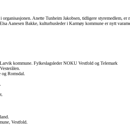
e i organisasjonen. Anette Tunheim Jakobsen, tidligere styremedlem, er n
Elsa Aanesen Bakke, kulturhusleder i Karmøy kommune er nytt varam
tt, Larvik kommune. Fylkeslagsleder NOKU Vestfold og Telemark
Vesterålen.
 og Romsdal.
.
t.
land.
mune, Vestfold.