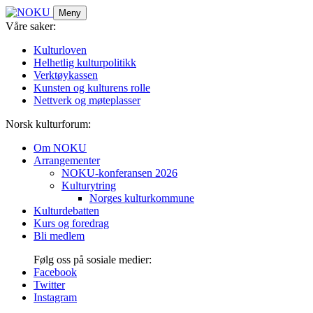
Skip
Meny
to
Våre saker:
content
Kulturloven
Helhetlig kulturpolitikk
Verktøykassen
Kunsten og kulturens rolle
Nettverk og møteplasser
Norsk kulturforum:
Om NOKU
Arrangementer
NOKU-konferansen 2026
Kulturytring
Norges kulturkommune
Kulturdebatten
Kurs og foredrag
Bli medlem
Følg oss på sosiale medier:
Facebook
Twitter
Instagram