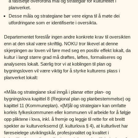
å fastsetje overordna mål og strategiar for kulturfeltet i
planverket.
Desse måla og strategiane bør vere eigna til å møte dei
utfordringane som er identifiserte i oversikta.
Departementet foreslår ingen andre konkrete krav til oversikten
enn at den skal være skriftlig. NOKU tror likevel at denne
skjerpingen av loven vil føre med seg en positiv effekt lokalt, da
kultur i langt større grad må drøftes, løftes, formaliseres og
analyseres lokalt. Særlig tror vi at koblingen til plan og
bygningsloven vil være viktig for å styrke kulturens plass i
planverket lokalt:
«Måla og strategiane skal inngå i planar etter plan- og
bygningslova kapittel 8 (Regional plan og planbestemmelse) og
kapittel 11 (Kommuneplan). «[M]ål og strategiar» kan omfatte
korleis fylkeskommunen eller kommunen vil arbeide for å følgje
opp pliktene i lova, inkl. å fremje og leggje til rette for eit breitt
spekter av kulturverksemd (jf. kulturlova § 4), at kulturlivet har
føreseielege utviklingskår, profesjonalitet og kvalitet i