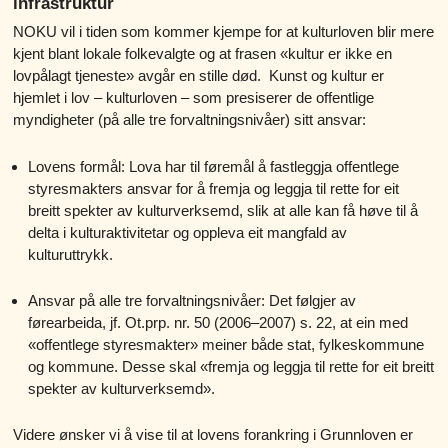
infrastruktur
NOKU vil i tiden som kommer kjempe for at kulturloven blir mere
kjent blant lokale folkevalgte og at frasen «kultur er ikke en
lovpålagt tjeneste» avgår en stille død. Kunst og kultur er
hjemlet i lov – kulturloven – som presiserer de offentlige
myndigheter (på alle tre forvaltningsnivåer) sitt ansvar:
Lovens formål: Lova har til føremål å fastleggja offentlege
styresmakters ansvar for å fremja og leggja til rette for eit
breitt spekter av kulturverksemd, slik at alle kan få høve til å
delta i kulturaktivitetar og oppleva eit mangfald av
kulturuttrykk.
Ansvar på alle tre forvaltningsnivåer: Det følgjer av
førearbeida, jf. Ot.prp. nr. 50 (2006–2007) s. 22, at ein med
«offentlege styresmakter» meiner både stat, fylkeskommune
og kommune. Desse skal «fremja og leggja til rette for eit breitt
spekter av kulturverksemd».
Videre ønsker vi å vise til at lovens forankring i Grunnloven er