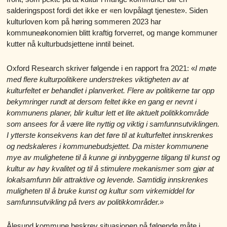
salderingspost fordi det ikke er «en lovpålagt tjeneste». Siden
kulturloven kom på høring sommeren 2023 har
kommuneøkonomien blitt kraftig forverret, og mange kommuner
kutter nå kulturbudsjettene inntil beinet.
Oxford Research skriver følgende i en rapport fra 2021: «
I møte
med flere kulturpolitikere understrekes viktigheten av at
kulturfeltet er behandlet i planverket. Flere av politikerne tar opp
bekymringer rundt at dersom feltet ikke en gang er nevnt i
kommunens planer, blir kultur lett et lite aktuelt politikkområde
som ansees for å være lite nyttig og viktig i samfunnsutviklingen.
I ytterste konsekvens kan det føre til at kulturfeltet innskrenkes
og nedskaleres i kommunebudsjettet. Da mister kommunene
mye av mulighetene til å kunne gi innbyggerne tilgang til kunst og
kultur av høy kvalitet og til å stimulere mekanismer som gjør at
lokalsamfunn blir attraktive og levende. Samtidig innskrenkes
muligheten til å bruke kunst og kultur som virkemiddel for
samfunnsutvikling på tvers av politikkområder.»
Ålesund kommune beskrev situasjonen på følgende måte i