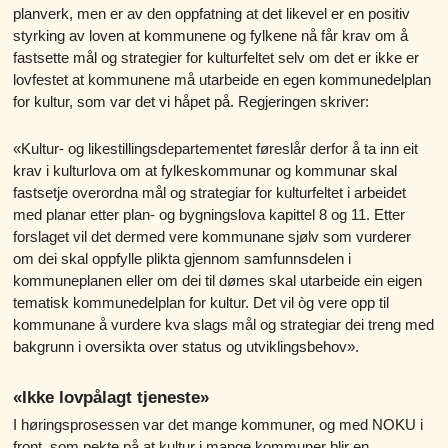
planverk, men er av den oppfatning at det likevel er en positiv
styrking av loven at kommunene og fylkene nå får krav om å
fastsette mål og strategier for kulturfeltet selv om det er ikke er
lovfestet at kommunene må utarbeide en egen kommunedelplan
for kultur, som var det vi håpet på. Regjeringen skriver:
«Kultur- og likestillingsdepartementet føreslår derfor å ta inn eit
krav i kulturlova om at fylkeskommunar og kommunar skal
fastsetje overordna mål og strategiar for kulturfeltet i arbeidet
med planar etter plan- og bygningslova kapittel 8 og 11. Etter
forslaget vil det dermed vere kommunane sjølv som vurderer
om dei skal oppfylle plikta gjennom samfunnsdelen i
kommuneplanen eller om dei til dømes skal utarbeide ein eigen
tematisk kommunedelplan for kultur. Det vil òg vere opp til
kommunane å vurdere kva slags mål og strategiar dei treng med
bakgrunn i oversikta over status og utviklingsbehov».
«Ikke lovpålagt tjeneste»
I høringsprosessen var det mange kommuner, og med NOKU i
front, som pekte på at kultur i mange kommuner blir en