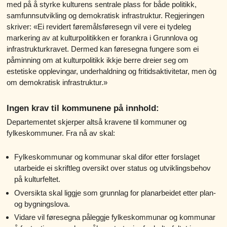
med på å styrke kulturens sentrale plass for både politikk,
samfunnsutvikling og demokratisk infrastruktur. Regjeringen
skriver: «Ei revidert føremålsføresegn vil vere ei tydeleg
markering av at kulturpolitikken er forankra i Grunnlova og
infrastrukturkravet. Dermed kan føresegna fungere som ei
påminning om at kulturpolitikk ikkje berre dreier seg om
estetiske opplevingar, underhaldning og fritidsaktivitetar, men òg
om demokratisk infrastruktur.»
Ingen krav til kommunene på innhold:
Departementet skjerper altså kravene til kommuner og
fylkeskommuner. Fra nå av skal:
Fylkeskommunar og kommunar skal difor etter forslaget
utarbeide ei skriftleg oversikt over status og utviklingsbehov
på kulturfeltet.
Oversikta skal liggje som grunnlag for planarbeidet etter plan-
og bygningslova.
Vidare vil føresegna påleggje fylkeskommunar og kommunar