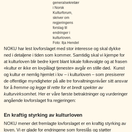
generalsekretær
i Norsk
Kulturforum,
skriver om
regjeringens
forslag til
endringer i
kulturloven.
Foto: Ilja Hendel
NOKU har lest lovforslaget med stor interesse og skal dykke
ned i detaljene i tiden som kommer. Samtidig skal vi kjempe for
at kulturloven blir bedre kjent blant lokale folkevalgte og at frasen
«kultur er ikke en lovpålagt tjeneste» avgår en stille død. Kunst
og kultur er nemlig hjemlet i lov – i kulturloven – som presiserer
de offentlige myndigheter på alle tre forvaltningsnivåer sitt ansvar
for å
fremme og legge til rette for et bredt spekter av
kulturvirksomhet
. Her er våre første betraktninger og vurderinger
angående lovforslaget fra regjeringen:
En kraftig styrking av kulturloven
NOKU mener det fremlagte lovforslaget er en kraftig styrking av
loven. Vi er glade for endringene som foreslås og støtter