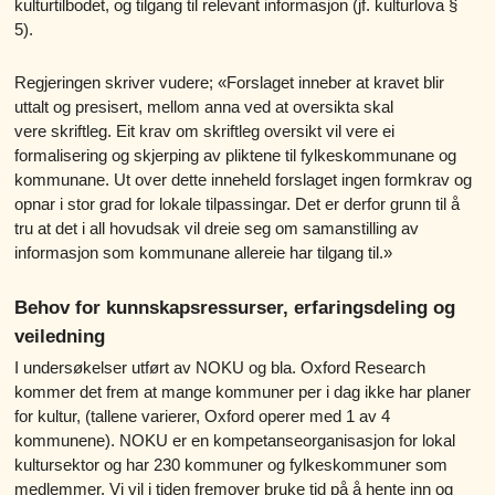
kulturtilbodet, og tilgang til relevant informasjon (jf. kulturlova §
5).
Regjeringen skriver vudere; «Forslaget inneber at kravet blir
uttalt og presisert, mellom anna ved at oversikta skal
vere skriftleg. Eit krav om skriftleg oversikt vil vere ei
formalisering og skjerping av pliktene til fylkeskommunane og
kommunane. Ut over dette inneheld forslaget ingen formkrav og
opnar i stor grad for lokale tilpassingar. Det er derfor grunn til å
tru at det i all hovudsak vil dreie seg om samanstilling av
informasjon som kommunane allereie har tilgang til.»
Behov for kunnskapsressurser, erfaringsdeling og
veiledning
I undersøkelser utført av NOKU og bla. Oxford Research
kommer det frem at mange kommuner per i dag ikke har planer
for kultur, (tallene varierer, Oxford operer med 1 av 4
kommunene). NOKU er en kompetanseorganisasjon for lokal
kultursektor og har 230 kommuner og fylkeskommuner som
medlemmer. Vi vil i tiden fremover bruke tid på å hente inn og