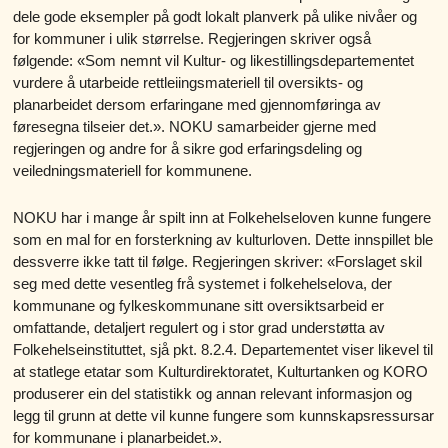
dele gode eksempler på godt lokalt planverk på ulike nivåer og
for kommuner i ulik størrelse. Regjeringen skriver også
følgende: «Som nemnt vil Kultur- og likestillingsdepartementet
vurdere å utarbeide rettleiingsmateriell til oversikts- og
planarbeidet dersom erfaringane med gjennomføringa av
føresegna tilseier det.». NOKU samarbeider gjerne med
regjeringen og andre for å sikre god erfaringsdeling og
veiledningsmateriell for kommunene.
NOKU har i mange år spilt inn at Folkehelseloven kunne fungere
som en mal for en forsterkning av kulturloven. Dette innspillet ble
dessverre ikke tatt til følge. Regjeringen skriver: «Forslaget skil
seg med dette vesentleg frå systemet i folkehelselova, der
kommunane og fylkeskommunane sitt oversiktsarbeid er
omfattande, detaljert regulert og i stor grad understøtta av
Folkehelseinstituttet, sjå pkt. 8.2.4. Departementet viser likevel til
at statlege etatar som Kulturdirektoratet, Kulturtanken og KORO
produserer ein del statistikk og annan relevant informasjon og
legg til grunn at dette vil kunne fungere som kunnskapsressursar
for kommunane i planarbeidet.».