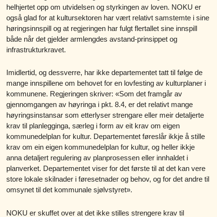
helhjertet opp om utvidelsen og styrkingen av loven. NOKU er
også glad for at kultursektoren har vært relativt samstemte i sine
høringsinnspill og at regjeringen har fulgt flertallet sine innspill
både når det gjelder armlengdes avstand-prinsippet og
infrastrukturkravet.
Imidlertid, og dessverre, har ikke departementet tatt til følge de
mange innspillene om behovet for en lovfesting av kulturplaner i
kommunene. Regjeringen skriver: «Som det framgår av
gjennomgangen av høyringa i pkt. 8.4, er det relativt mange
høyringsinstansar som etterlyser strengare eller meir detaljerte
krav til planlegginga, særleg i form av eit krav om eigen
kommunedelplan for kultur. Departementet føreslår ikkje å stille
krav om ein eigen kommunedelplan for kultur, og heller ikkje
anna detaljert regulering av planprosessen eller innhaldet i
planverket. Departementet viser for det første til at det kan vere
store lokale skilnader i føresetnader og behov, og for det andre til
omsynet til det kommunale sjølvstyret».
NOKU er skuffet over at det ikke stilles strengere krav til