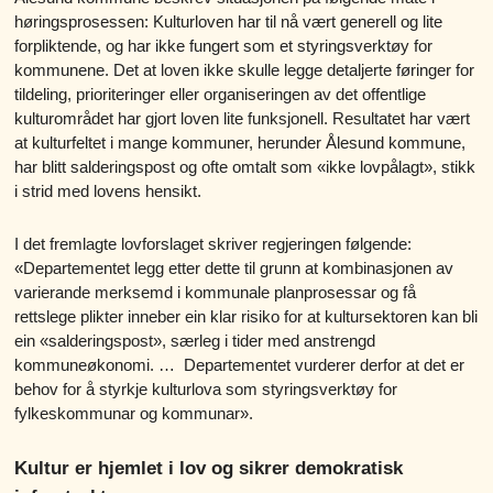
høringsprosessen: Kulturloven har til nå vært generell og lite
forpliktende, og har ikke fungert som et styringsverktøy for
kommunene. Det at loven ikke skulle legge detaljerte føringer for
tildeling, prioriteringer eller organiseringen av det offentlige
kulturområdet har gjort loven lite funksjonell. Resultatet har vært
at kulturfeltet i mange kommuner, herunder Ålesund kommune,
har blitt salderingspost og ofte omtalt som «ikke lovpålagt», stikk
i strid med lovens hensikt.
I det fremlagte lovforslaget skriver regjeringen følgende:
«Departementet legg etter dette til grunn at kombinasjonen av
varierande merksemd i kommunale planprosessar og få
rettslege plikter inneber ein klar risiko for at kultursektoren kan bli
ein «salderingspost», særleg i tider med anstrengd
kommuneøkonomi. … Departementet vurderer derfor at det er
behov for å styrkje kulturlova som styringsverktøy for
fylkeskommunar og kommunar».
Kultur er hjemlet i lov og sikrer demokratisk