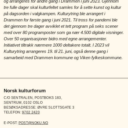
og arrangeres for andre gang i Drammen i juni 2023. Gjennom
tre fulle dager skal kulturfeltet samles for å sette kunst og kultur
på dagsorden i valgkampen. Kulturytring ble arrangert i
Drammen for første gang i juni 2021. Til tross for pandemi ble
det gjennom tre dager avviklet et tett program på seks scener
med over 80 programposter som ga nær 4.500 digitale visninger.
Over 50 organisasjoner bidro med egne arrangementer.
Initiativet tiltrakk nærmere 1000 deltakere totalt. I 2023 vil
Kulturytring arrangeres 19. til 21. juni, også denne gang i
samarbeid med Drammen kommune og Viken fylkeskommune.
Norsk kulturforum
C/O SENTRALEN, POSTBOKS 183,
SENTRUM, 0102 OSLO
BESØKSADRESSE: ØVRE SLOTTSGATE 3
TELEFON:
9702 2420
E-POST:
POST@NOKU.NO