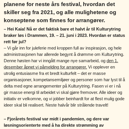
planene for neste års festival, hvordan det
skiller seg fra 2021, og alle mulighetene og
konseptene som finnes for arrangører.
– Hei Kaia! Nå er det faktisk bare et halvt år til Kulturytring
braker løs i Drammen, 19. – 21. juni i 2023. Hvordan er status
rett før jul?
– Vi går inn for juleferie med kroppen full av inspirasjon, og hele
administrasjonen har allerede begynt å drømme om Kulturytring.
Denne høsten har vi inngått mange nye samarbeid, og
den 1.
desember åpnet vi påmelding for arrangører.
Vi opplever en
utrolig entusiasme fra et bredt kulturfelt – det er masse
organisasjoner, kompetansemiljøer og personer som har lyst til å
delta med egne arrangementer på Kulturytring. Fasen vi er i nå
gir masse energi til arbeidet vi skal gjøre fremover. Alle ideer og
initiativ er velkomne, og vi jobber beinhardt for at flest mulig gode
ideer skal bli realisert. Neste halvår blir strålende travelt!
– Fjorårets festival var midt i pandemien, og dere var
løsningsorienterte med å ha direkte strømming av