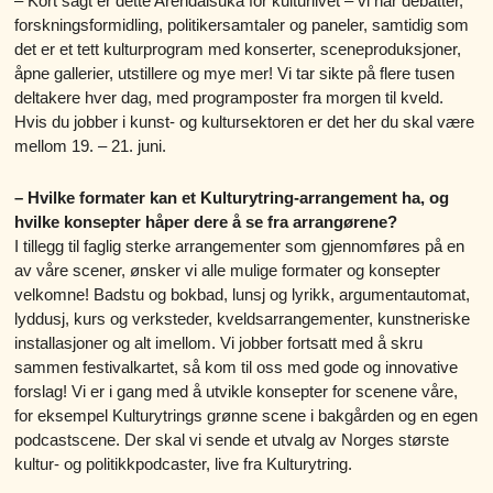
– Kort sagt er dette Arendalsuka for kulturlivet – vi har debatter,
forskningsformidling, politikersamtaler og paneler, samtidig som
det er et tett kulturprogram med konserter, sceneproduksjoner,
åpne gallerier, utstillere og mye mer! Vi tar sikte på flere tusen
deltakere hver dag, med programposter fra morgen til kveld.
Hvis du jobber i kunst- og kultursektoren er det her du skal være
mellom 19. – 21. juni.
– Hvilke formater kan et Kulturytring-arrangement ha, og
hvilke konsepter håper dere å se fra arrangørene?
I tillegg til faglig sterke arrangementer som gjennomføres på en
av våre scener, ønsker vi alle mulige formater og konsepter
velkomne! Badstu og bokbad, lunsj og lyrikk, argumentautomat,
lyddusj, kurs og verksteder, kveldsarrangementer, kunstneriske
installasjoner og alt imellom. Vi jobber fortsatt med å skru
sammen festivalkartet, så kom til oss med gode og innovative
forslag! Vi er i gang med å utvikle konsepter for scenene våre,
for eksempel Kulturytrings grønne scene i bakgården og en egen
podcastscene. Der skal vi sende et utvalg av Norges største
kultur- og politikkpodcaster, live fra Kulturytring.