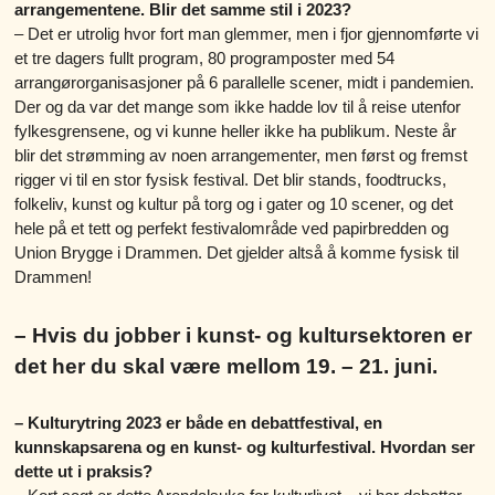
arrangementene. Blir det samme stil i 2023?
– Det er utrolig hvor fort man glemmer, men i fjor gjennomførte vi
et tre dagers fullt program, 80 programposter med 54
arrangørorganisasjoner på 6 parallelle scener, midt i pandemien.
Der og da var det mange som ikke hadde lov til å reise utenfor
fylkesgrensene, og vi kunne heller ikke ha publikum. Neste år
blir det strømming av noen arrangementer, men først og fremst
rigger vi til en stor fysisk festival. Det blir stands, foodtrucks,
folkeliv, kunst og kultur på torg og i gater og 10 scener, og det
hele på et tett og perfekt festivalområde ved papirbredden og
Union Brygge i Drammen. Det gjelder altså å komme fysisk til
Drammen!
– Hvis du jobber i kunst- og kultursektoren er
det her du skal være mellom 19. – 21. juni.
– Kulturytring 2023 er både en debattfestival, en
kunnskapsarena og en kunst- og kulturfestival. Hvordan ser
dette ut i praksis?