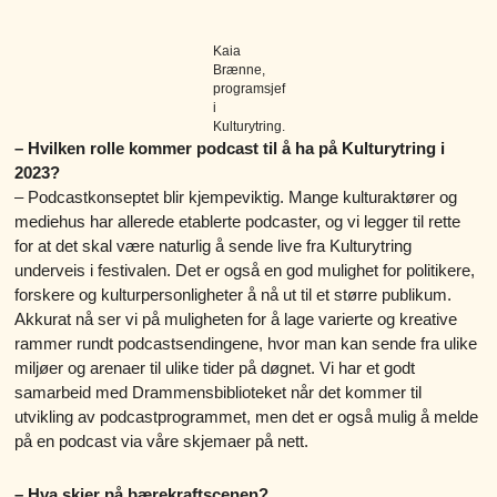
Kaia
Brænne,
programsjef
i
Kulturytring.
– Hvilken rolle kommer podcast til å ha på Kulturytring i
2023?
– Podcastkonseptet blir kjempeviktig. Mange kulturaktører og
mediehus har allerede etablerte podcaster, og vi legger til rette
for at det skal være naturlig å sende live fra Kulturytring
underveis i festivalen. Det er også en god mulighet for politikere,
forskere og kulturpersonligheter å nå ut til et større publikum.
Akkurat nå ser vi på muligheten for å lage varierte og kreative
rammer rundt podcastsendingene, hvor man kan sende fra ulike
miljøer og arenaer til ulike tider på døgnet. Vi har et godt
samarbeid med Drammensbiblioteket når det kommer til
utvikling av podcastprogrammet, men det er også mulig å melde
på en podcast via våre skjemaer på nett.
– Hva skjer på bærekraftscenen?