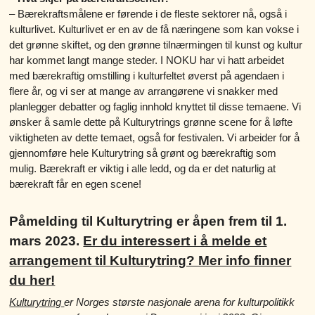
– Bærekraftsmålene er førende i de fleste sektorer nå, også i
kulturlivet. Kulturlivet er en av de få næringene som kan vokse i
det grønne skiftet, og den grønne tilnærmingen til kunst og kultur
har kommet langt mange steder. I NOKU har vi hatt arbeidet
med bærekraftig omstilling i kulturfeltet øverst på agendaen i
flere år, og vi ser at mange av arrangørene vi snakker med
planlegger debatter og faglig innhold knyttet til disse temaene. Vi
ønsker å samle dette på Kulturytrings grønne scene for å løfte
viktigheten av dette temaet, også for festivalen. Vi arbeider for å
gjennomføre hele Kulturytring så grønt og bærekraftig som
mulig. Bærekraft er viktig i alle ledd, og da er det naturlig at
bærekraft får en egen scene!
Påmelding til Kulturytring er åpen frem til 1.
mars 2023.
Er du interessert i å melde et
arrangement til Kulturytring? Mer info finner
du her!
Kulturytring
er Norges største nasjonale arena for kulturpolitikk