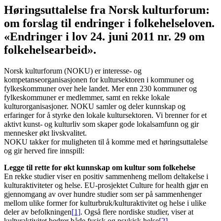
Høringsuttalelse fra Norsk kulturforum:
om forslag til endringer i folkehelseloven.
«Endringer i lov 24. juni 2011 nr. 29 om
folkehelsearbeid».
Norsk kulturforum (NOKU) er interesse- og
kompetanseorganisasjonen for kultursektoren i kommuner og
fylkeskommuner over hele landet. Mer enn 230 kommuner og
fylkeskommuner er medlemmer, samt en rekke lokale
kulturorganisasjoner. NOKU samler og deler kunnskap og
erfaringer for å styrke den lokale kultursektoren. Vi brenner for et
aktivt kunst- og kulturliv som skaper gode lokalsamfunn og gir
mennesker økt livskvalitet.
NOKU takker for muligheten til å komme med et høringsuttalelse
og gir herved fire innspill:
Legge til rette for økt kunnskap om kultur som folkehelse
En rekke studier viser en positiv sammenheng mellom deltakelse i
kulturaktiviteter og helse. EU-prosjektet Culture for health gjør en
gjennomgang av over hundre studier som ser på sammenhenger
mellom ulike former for kulturbruk/kulturaktivitet og helse i ulike
deler av befolkningen
[1]
. Også flere nordiske studier, viser at
kulturaktivitet bedrer både fysisk og psykisk helse
[2]
.