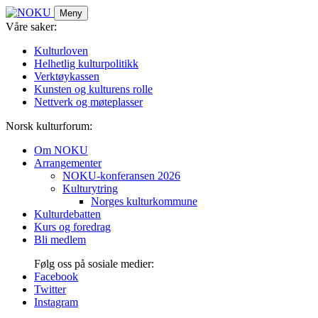
Skip
Meny
to
Våre saker:
content
Kulturloven
Helhetlig kulturpolitikk
Verktøykassen
Kunsten og kulturens rolle
Nettverk og møteplasser
Norsk kulturforum:
Om NOKU
Arrangementer
NOKU-konferansen 2026
Kulturytring
Norges kulturkommune
Kulturdebatten
Kurs og foredrag
Bli medlem
Følg oss på sosiale medier:
Facebook
Twitter
Instagram