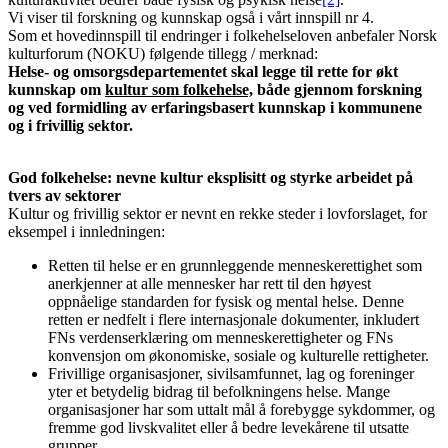
Vi viser til forskning og kunnskap også i vårt innspill nr 4.
Som et hovedinnspill til endringer i folkehelseloven anbefaler Norsk
kulturforum (NOKU) følgende tillegg / merknad:
Helse- og omsorgsdepartementet skal legge til rette for økt
kunnskap om
kultur som folkehelse,
både gjennom forskning
og ved formidling av erfaringsbasert kunnskap i kommunene
og i frivillig sektor.
God folkehelse: nevne kultur eksplisitt og styrke arbeidet på
tvers av sektorer
Kultur og frivillig sektor er nevnt en rekke steder i lovforslaget, for
eksempel i innledningen:
Retten til helse er en grunnleggende menneskerettighet som
anerkjenner at alle mennesker har rett til den høyest
oppnåelige standarden for fysisk og mental helse. Denne
retten er nedfelt i flere internasjonale dokumenter, inkludert
FNs verdenserklæring om menneskerettigheter og FNs
konvensjon om økonomiske, sosiale og kulturelle rettigheter.
Frivillige organisasjoner, sivilsamfunnet, lag og foreninger
yter et betydelig bidrag til befolkningens helse. Mange
organisasjoner har som uttalt mål å forebygge sykdommer, og
fremme god livskvalitet eller å bedre levekårene til utsatte
grupper.