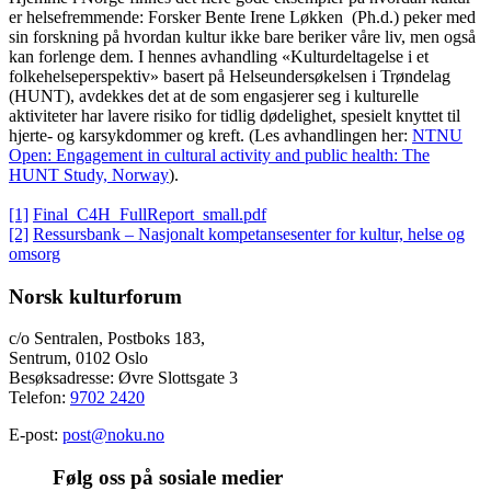
er helsefremmende: Forsker Bente Irene Løkken (Ph.d.) peker med
sin forskning på hvordan kultur ikke bare beriker våre liv, men også
kan forlenge dem. I hennes avhandling «Kulturdeltagelse i et
folkehelseperspektiv» basert på Helseundersøkelsen i Trøndelag
(HUNT), avdekkes det at de som engasjerer seg i kulturelle
aktiviteter har lavere risiko for tidlig dødelighet, spesielt knyttet til
hjerte- og karsykdommer og kreft. (Les avhandlingen her:
NTNU
Open: Engagement in cultural activity and public health: The
HUNT Study, Norway
).
[1]
Final_C4H_FullReport_small.pdf
[2]
Ressursbank – Nasjonalt kompetansesenter for kultur, helse og
omsorg
Norsk kulturforum
c/o Sentralen, Postboks 183,
Sentrum, 0102 Oslo
Besøksadresse: Øvre Slottsgate 3
Telefon:
9702 2420
E-post:
post@noku.no
Følg oss på sosiale medier