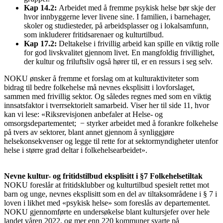
Kap 14.2:
Arbeidet med å fremme psykisk helse bør skje der
hvor innbyggerne lever livene sine. I familien, i barnehager,
skoler og studiesteder, på arbeidsplasser og i lokalsamfunn,
som inkluderer fritidsarenaer og kulturtilbud.
Kap 17.2:
Deltakelse i frivillig arbeid kan spille en viktig rolle
for god livskvalitet gjennom livet. En mangfoldig frivillighet,
der kultur og friluftsliv også hører til, er en ressurs i seg selv.
NOKU ønsker å fremme et forslag om at kulturaktiviteter som
bidrag til bedre folkehelse må nevnes eksplisitt i lovforslaget,
sammen med frivillig sektor. Og således regnes med som en viktig
innsatsfaktor i tverrsektorielt samarbeid. Viser her til side 11, hvor
kan vi lese: «Riksrevisjonen anbefaler at Helse- og
omsorgsdepartementet; − styrker arbeidet med å forankre folkehelse
på tvers av sektorer, blant annet gjennom å synliggjøre
helsekonsekvenser og legge til rette for at sektormyndigheter utenfor
helse i større grad deltar i folkehelsearbeidet».
Nevne kultur- og fritidstilbud eksplisitt i §7 Folkehelsetiltak
NOKU foreslår at fritidsklubber og kulturtilbud spesielt rettet mot
barn og unge, nevnes eksplisitt som en del av tiltaksområdene i § 7 i
loven i likhet med «psykisk helse» som foreslås av departementet.
NOKU gjennomførte en undersøkelse blant kultursjefer over hele
landet våren 2022, og mer enn 220 kommuner svarte på