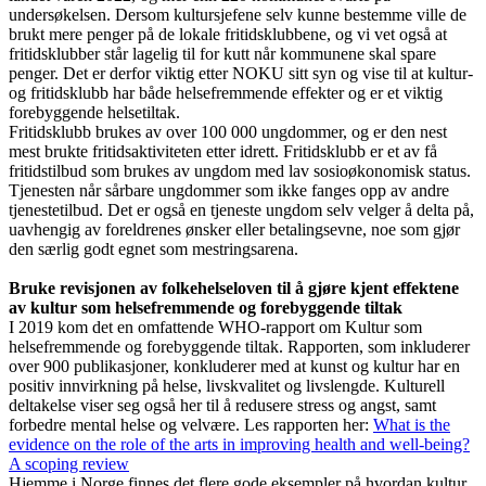
undersøkelsen. Dersom kultursjefene selv kunne bestemme ville de
brukt mere penger på de lokale fritidsklubbene, og vi vet også at
fritidsklubber står lagelig til for kutt når kommunene skal spare
penger. Det er derfor viktig etter NOKU sitt syn og vise til at kultur-
og fritidsklubb har både helsefremmende effekter og er et viktig
forebyggende helsetiltak.
Fritidsklubb brukes av over 100 000 ungdommer, og er den nest
mest brukte fritidsaktiviteten etter idrett. Fritidsklubb er et av få
fritidstilbud som brukes av ungdom med lav sosioøkonomisk status.
Tjenesten når sårbare ungdommer som ikke fanges opp av andre
tjenestetilbud. Det er også en tjeneste ungdom selv velger å delta på,
uavhengig av foreldrenes ønsker eller betalingsevne, noe som gjør
den særlig godt egnet som mestringsarena.
Bruke revisjonen av folkehelseloven til å gjøre kjent effektene
av kultur som helsefremmende og forebyggende tiltak
I 2019 kom det en omfattende WHO-rapport om Kultur som
helsefremmende og forebyggende tiltak. Rapporten, som inkluderer
over 900 publikasjoner, konkluderer med at kunst og kultur har en
positiv innvirkning på helse, livskvalitet og livslengde. Kulturell
deltakelse viser seg også her til å redusere stress og angst, samt
forbedre mental helse og velvære. Les rapporten her:
What is the
evidence on the role of the arts in improving health and well-being?
A scoping review
Hjemme i Norge finnes det flere gode eksempler på hvordan kultur