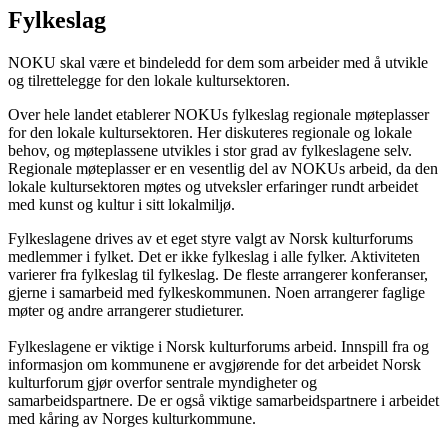
Fylkeslag
NOKU skal være et bindeledd for dem som arbeider med å utvikle
og tilrettelegge for den lokale kultursektoren.
Over hele landet etablerer NOKUs fylkeslag regionale møteplasser
for den lokale kultursektoren. Her diskuteres regionale og lokale
behov, og møteplassene utvikles i stor grad av fylkeslagene selv.
Regionale møteplasser er en vesentlig del av NOKUs arbeid, da den
lokale kultursektoren møtes og utveksler erfaringer rundt arbeidet
med kunst og kultur i sitt lokalmiljø.
Fylkeslagene drives av et eget styre valgt av Norsk kulturforums
medlemmer i fylket. Det er ikke fylkeslag i alle fylker. Aktiviteten
varierer fra fylkeslag til fylkeslag. De fleste arrangerer konferanser,
gjerne i samarbeid med fylkeskommunen. Noen arrangerer faglige
møter og andre arrangerer studieturer.
Fylkeslagene er viktige i Norsk kulturforums arbeid. Innspill fra og
informasjon om kommunene er avgjørende for det arbeidet Norsk
kulturforum gjør overfor sentrale myndigheter og
samarbeidspartnere. De er også viktige samarbeidspartnere i arbeidet
med kåring av Norges kulturkommune.