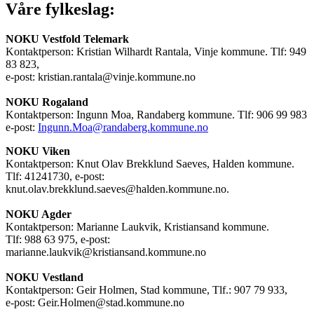
Våre fylkeslag:
NOKU Vestfold Telemark
Kontaktperson: Kristian Wilhardt Rantala, Vinje kommune. Tlf: 949
83 823,
e-post: kristian.rantala@vinje.kommune.no
NOKU Rogaland
Kontaktperson: Ingunn Moa, Randaberg kommune. Tlf: 906 99 983
e-post:
Ingunn.Moa@randaberg.kommune.no
NOKU Viken
Kontaktperson: Knut Olav Brekklund Saeves, Halden kommune.
Tlf: 41241730, e-post:
knut.olav.brekklund.saeves@halden.kommune.no.
NOKU Agder
Kontaktperson: Marianne Laukvik, Kristiansand kommune.
Tlf: 988 63 975, e-post:
marianne.laukvik@kristiansand.kommune.no
NOKU Vestland
Kontaktperson: Geir Holmen, Stad kommune, Tlf.: 907 79 933,
e-post: Geir.Holmen@stad.kommune.no