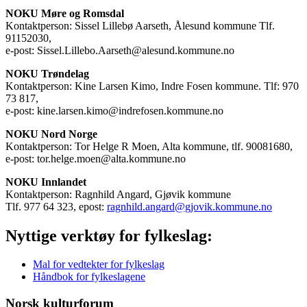
NOKU Møre og Romsdal
Kontaktperson: Sissel Lillebø Aarseth, Ålesund kommune Tlf.
91152030,
e-post: Sissel.Lillebo.Aarseth@alesund.kommune.no
NOKU Trøndelag
Kontaktperson: Kine Larsen Kimo, Indre Fosen kommune. Tlf: 970
73 817,
e-post: kine.larsen.kimo@indrefosen.kommune.no
NOKU Nord Norge
Kontaktperson: Tor Helge R Moen, Alta kommune, tlf. 90081680,
e-post: tor.helge.moen@alta.kommune.no
NOKU Innlandet
Kontaktperson: Ragnhild Angard, Gjøvik kommune
Tlf. 977 64 323, epost:
ragnhild.angard@gjovik.kommune.no
Nyttige verktøy for fylkeslag:
Mal for vedtekter for fylkeslag
Håndbok for fylkeslagene
Norsk kulturforum