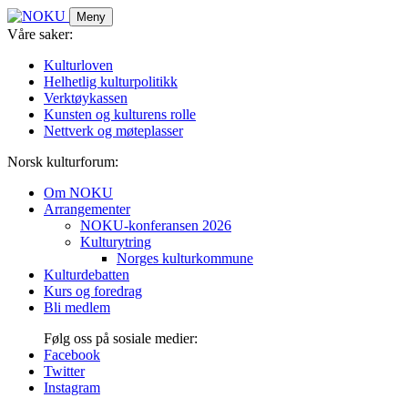
Skip
Meny
to
Våre saker:
content
Kulturloven
Helhetlig kulturpolitikk
Verktøykassen
Kunsten og kulturens rolle
Nettverk og møteplasser
Norsk kulturforum:
Om NOKU
Arrangementer
NOKU-konferansen 2026
Kulturytring
Norges kulturkommune
Kulturdebatten
Kurs og foredrag
Bli medlem
Følg oss på sosiale medier:
Facebook
Twitter
Instagram