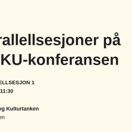
allellsesjoner på
KU-konferansen
ELLSESJON
1
-11:30
og Kulturtanken
en