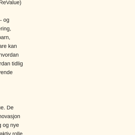
ReValue)
- og
ring,
barn,
bare kan
 hvordan
dan tidlig
evende
ue. De
nnovasjon
g og nye
ktiv rolle