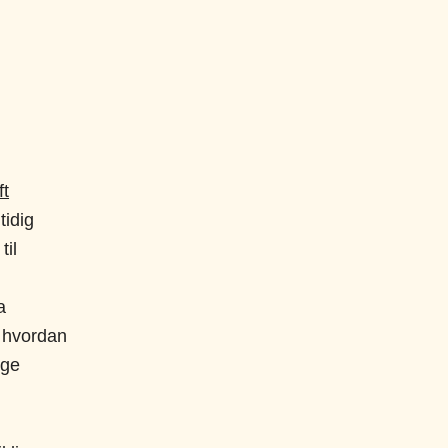
ft
tidig
til
a
å hvordan
gge