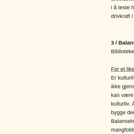
i å teste
drivkraft
3 /
Balan
Bibliotek
For et lik
Er kulturl
ikke gjens
kan være l
kulturliv.
bygge dem
Balanseku
mangfoldsa