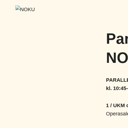
Skip
to
content
Par
NO
PARALL
kl. 10:45
1 / UKM 
Operasal