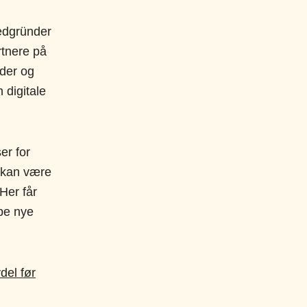
edgründer
rtnere på
ader og
 digitale
er for
i kan være
Her får
ape nye
del før