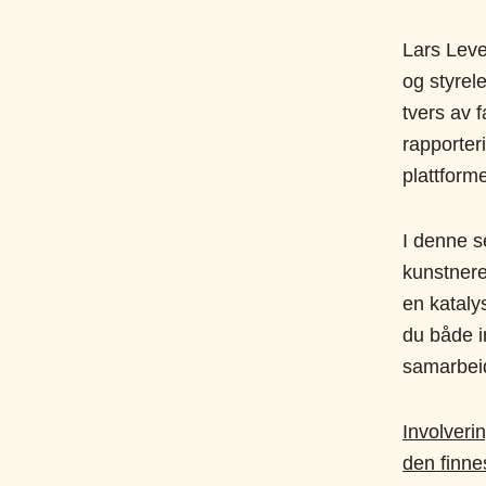
Lars Lev
og styrel
tvers av 
rapporter
plattforme
I denne s
kunstnere
en kataly
du både i
samarbeid
Involveri
den finne