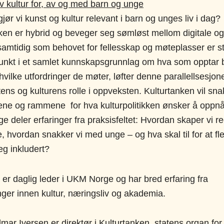
v kultur for, av og med barn og unge
jør vi kunst og kultur relevant i barn og unges liv i dag?
ken er hybrid og beveger seg sømløst mellom digitale og
samtidig som behovet for fellesskap og møteplasser er s
nkt i et samlet kunnskapsgrunnlag om hva som opptar 
hvilke utfordringer de møter, løfter denne parallellsesjon
ens og kulturens rolle i oppveksten. Kulturtanken vil sn
ne og rammene for hva kulturpolitikken ønsker å oppn
 deler erfaringer fra praksisfeltet: Hvordan skaper vi re
e, hvordan snakker vi med unge – og hva skal til for at fl
eg inkludert?
 er daglig leder i UKM Norge og har bred erfaring fra
linger innen kultur, næringsliv og akademia.
lmar Iversen er direktør i Kulturtanken, statens organ for