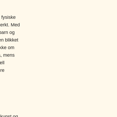
 fysiske
terkt. Med
barn og
en blikket
akke om
å, mens
ell
ere
 kunst og