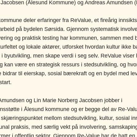
e Jacobsen (Ålesund Kommune) og Andreas Amundsen (
ommune deler erfaringer fra ReValue, et fireårig innsikts
sarbeid på bydelen Sørsida. Gjennom systematisk involve
tivering og praktisk testing har kommunen, sammen med 
urfeltet og lokale aktører, utforsket hvordan kultur ikke 
 i byutvikling, men skape verdi i seg selv. ReValue viser
ng kan være en strategisk ressurs i stedsutvikling, og hvor
e bidrar til eierskap, sosial bærekraft og en bydel med l
start.
Amundsen og Lin Marie Norberg Jacobsen jobber i
nsstøtte i Ålesund kommune og er begge del av Re‑Val
i skjæringspunktet mellom stedsutvikling, kultur, sosial i
al praksis, med særlig vekt på involvering, samskapin
rmer i offentlig sektor. Gjennom Re‑Value har de hatt en a