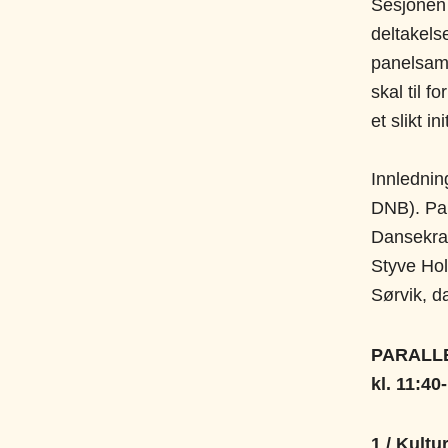
Sesjonen 
deltakels
panelsamt
skal til 
et slikt i
Innlednin
DNB). Pa
Dansekraf
Styve Hol
Sørvik, da
PARALL
kl. 11:40
1 / Kult