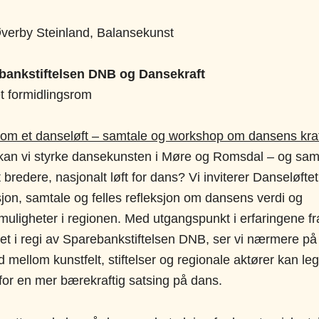
Øverby Steinland, Balansekunst
ebankstiftelsen DNB og Dansekraft
et formidlingsrom
m et danseløft – samtale og workshop om dansens kra
an vi styrke dansekunsten i Møre og Romsdal – og sam
et bredere, nasjonalt løft for dans? Vi inviterer Danseløftet 
jon, samtale og felles refleksjon om dansens verdi og
smuligheter i regionen. Med utgangspunkt i erfaringene fr
et i regi av Sparebankstiftelsen DNB, ser vi nærmere p
 mellom kunstfelt, stiftelser og regionale aktører kan le
for en mer bærekraftig satsing på dans.