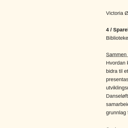
Victoria 
4 / Spar
Bibliotek
Sammen o
Hvordan k
bidra til 
presentas
utvikling
Danseløft
samarbeid
grunnlag 