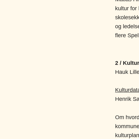
kultur fo
skolesekk
og ledelse
flere Spe
2 / Kultu
Hauk Lill
Kulturdata
Henrik Sæ
Om hvorda
kommuner
kulturpla