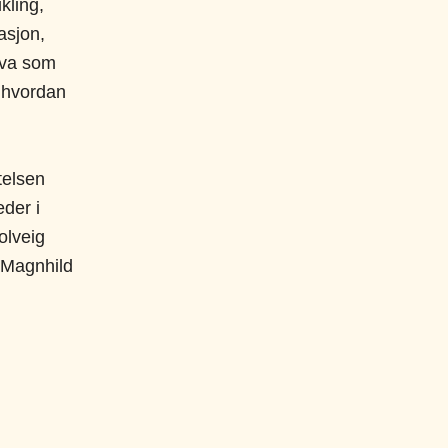
kling,
asjon,
hva som
g hvordan
telsen
der i
olveig
 Magnhild