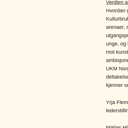
Verdien a
Hvordan g
Kulturbru
arenaer, 
utgangspu
unge, og 
mot kunst
ambisjone
UKM Norge
deltakels
kjenner s
Yrja Flem
lederstil
Matias Hi