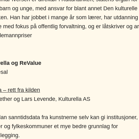
r barn og unge, med ansvar for blant annet Den kulturelle
en. Han har jobbet i mange år som lærer, har utdanning i
 med fokus på offentlig forvaltning, og er låtskriver og a
llemannpriser
rella og ReValue
esal
 – rett fra kilden
ther og Lars Levende, Kulturella AS
n sanntidsdata fra kunstnerne selv kan gi institusjoner,
 og fylkeskommuner et mye bedre grunnlag for
nlegging.