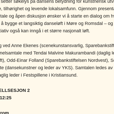
setter søkelys på dansens betydning for kunstnerisk utvi
e, tilhørighet og levende lokalsamfunn. Gjennom present
ale og åpen diskusjon ønsker vi å starte en dialog om 
for å bygge et langsiktig danseløft i Møre og Romsdal – o
nitiativ også kan inngå i et større nasjonalt løft.
g ved Anne Ekenes (scenekunstansvarlig, Sparebankstif
nelsamtale med Tendai Malvine Makurambandi (daglig le
t), Odd-Einar Folland (Sparebankstiftelsen Nordvest), S
te (dansekunstner og leder av YKS). Samtalen ledes av
glig leder i Festspillene i Kristiansund.
ELLSESJON 2
-12:25
urrom