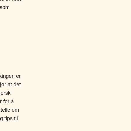
e som
lkingen er
jør at det
norsk
r for å
rtelle om
tips til