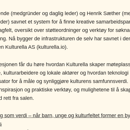
ende (medgründer og daglig leder) og Henrik Sæther (m
eder) savnet et system for å finne kreative samarbeidspa
fagfelt, oversikt over støtteordninger og verktøy for søkn
ing. Nå bygger de infrastrukturen de selv har savnet i den
n Kulturella AS (kulturella.io).
esjonen får du høre hvordan Kulturella skaper møteplass
, kulturarbeidere og lokale aktører og hvordan teknolog
sator for å måle og synliggjøre kulturens samfunnsverdi. 
nspirasjon og praktiske verktøy, og mulighetene til å sk
 rett fra salen.
ng som verdi – når barn, unge og kulturfeltet former en by
s