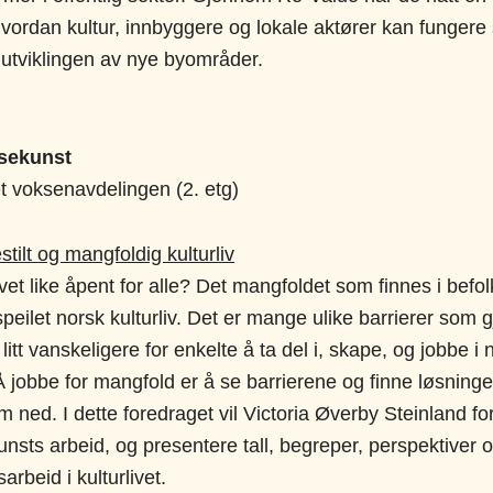
 hvordan kultur, innbyggere og lokale aktører kan funger
 i utviklingen av nye byområder.
sekunst
et voksenavdelingen (2. etg)
estilt og mangfoldig kulturliv
ivet like åpent for alle? Det mangfoldet som finnes i befo
peilet norsk kulturliv. Det er mange ulike barrierer som g
itt vanskeligere for enkelte å ta del i, skape, og jobbe i 
 Å jobbe for mangfold er å se barrierene og finne løsninge
 ned. I dette foredraget vil Victoria Øverby Steinland fo
nsts arbeid, og presentere tall, begreper, perspektiver og 
rbeid i kulturlivet.