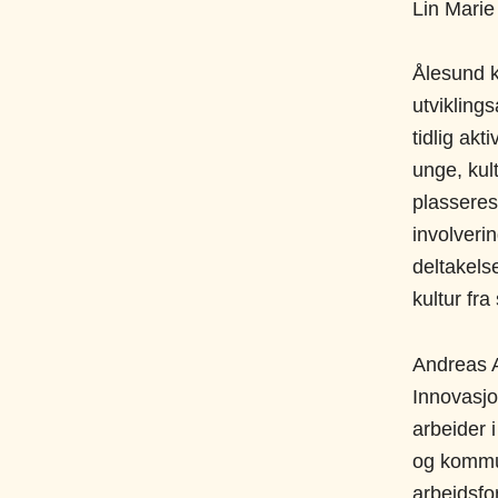
Lin Mari
Ålesund k
utvikling
tidlig ak
unge, kult
plasseres
involveri
deltakels
kultur fra 
Andreas 
Innovasjo
arbeider 
og kommun
arbeidsfo