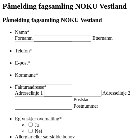
Påmelding fagsamling NOKU Vestland
Påmelding fagsamling NOKU Vestland
Namn
*
Fornamn
Etternamn
Telefon
*
E-post
*
Kommune
*
Fakturaadresse
*
Adresselinje 1
Adresselinje 2
Poststad
Postnummer
Eg ynskjer overnatting
*
Ja
Nei
Allergiar eller særskilde behov