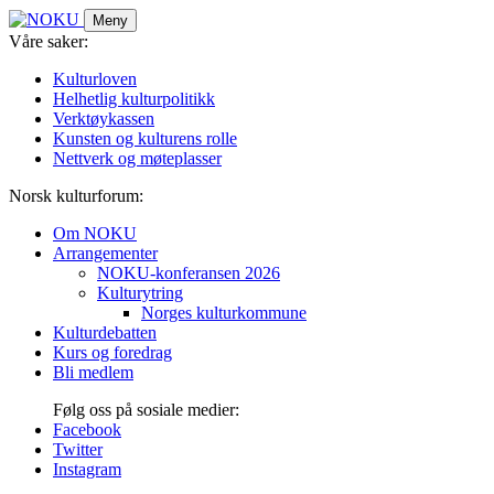
Skip
Meny
to
Våre saker:
content
Kulturloven
Helhetlig kulturpolitikk
Verktøykassen
Kunsten og kulturens rolle
Nettverk og møteplasser
Norsk kulturforum:
Om NOKU
Arrangementer
NOKU-konferansen 2026
Kulturytring
Norges kulturkommune
Kulturdebatten
Kurs og foredrag
Bli medlem
Følg oss på sosiale medier:
Facebook
Twitter
Instagram