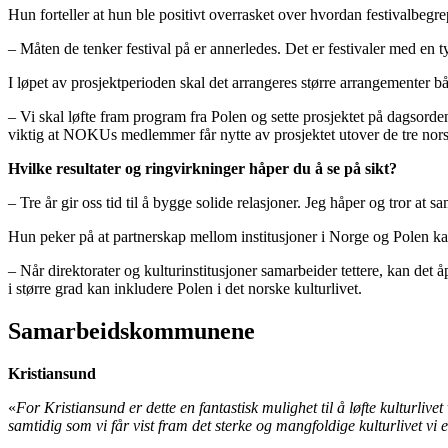
Hun forteller at hun ble positivt overrasket over hvordan festivalbegrep
– Måten de tenker festival på er annerledes. Det er festivaler med en 
I løpet av prosjektperioden skal det arrangeres større arrangementer 
– Vi skal løfte fram program fra Polen og sette prosjektet på dagsord
viktig at NOKUs medlemmer får nytte av prosjektet utover de tre n
Hvilke resultater og ringvirkninger håper du å se på sikt?
– Tre år gir oss tid til å bygge solide relasjoner. Jeg håper og tror at 
Hun peker på at partnerskap mellom institusjoner i Norge og Polen kan
– Når direktorater og kulturinstitusjoner samarbeider tettere, kan det
i større grad kan inkludere Polen i det norske kulturlivet.
Samarbeidskommunene
Kristiansund
«
For Kristiansund er dette en fantastisk mulighet til å løfte kulturlive
samtidig som vi får vist fram det sterke og mangfoldige kulturlivet vi 