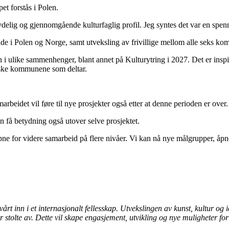
et forstås i Polen.
tydelig og gjennomgående kulturfaglig profil. Jeg syntes det var en spen
både i Polen og Norge, samt utveksling av frivillige mellom alle seks k
en i ulike sammenhenger, blant annet på Kulturytring i 2027. Det er ins
orske kommunene som deltar.
samarbeidet vil føre til nye prosjekter også etter at denne perioden er ove
 få betydning også utover selve prosjektet.
 åpne for videre samarbeid på flere nivåer. Vi kan nå nye målgrupper, åp
t vårt inn i et internasjonalt fellesskap. Utvekslingen av kunst, kultur 
er stolte av. Dette vil skape engasjement, utvikling og nye muligheter f