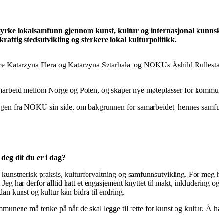
tyrke lokalsamfunn gjennom kunst, kultur og internasjonal kunns
raftig stedsutvikling og sterkere lokal kulturpolitikk.
atarzyna Flera og Katarzyna Sztarbała, og NOKUs Åshild Rullestad Eri
g samarbeid mellom Norge og Polen, og skaper nye møteplasser for kommu
en fra NOKU sin side, om bakgrunnen for samarbeidet, hennes samfunn
 deg dit du er i dag?
kunstnerisk praksis, kulturforvaltning og samfunnsutvikling. For meg 
 har derfor alltid hatt et engasjement knyttet til makt, inkludering og hv
dan kunst og kultur kan bidra til endring.
unene må tenke på når de skal legge til rette for kunst og kultur. Å ha