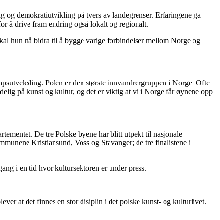
g og demokratiutvikling på tvers av landegrenser. Erfaringene ga
r å drive fram endring også lokalt og regionalt.
 skal hun nå bidra til å bygge varige forbindelser mellom Norge og
apsutveksling. Polen er den største innvandrergruppen i Norge. Ofte
lig på kunst og kultur, og det er viktig at vi i Norge får øynene opp
ementet. De tre Polske byene har blitt utpekt til nasjonale
ommunene Kristiansund, Voss og Stavanger; de tre finalistene i
ang i en tid hvor kultursektoren er under press.
ver at det finnes en stor disiplin i det polske kunst- og kulturlivet.