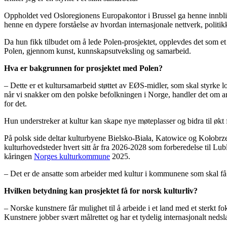
Oppholdet ved Osloregionens Europakontor i Brussel ga henne innblikk
henne en dypere forståelse av hvordan internasjonale nettverk, politi
Da hun fikk tilbudet om å lede Polen-prosjektet, opplevdes det som et 
Polen, gjennom kunst, kunnskapsutveksling og samarbeid.
Hva er bakgrunnen for prosjektet med Polen?
– Dette er et kultursamarbeid støttet av EØS-midler, som skal styrke
når vi snakker om den polske befolkningen i Norge, handler det om arb
for det.
Hun understreker at kultur kan skape nye møteplasser og bidra til økt
På polsk side deltar kulturbyene Bielsko-Biała, Katowice og Kołobrzeg
kulturhovedsteder hvert sitt år fra 2026-2028 som forberedelse til Lu
kåringen
Norges kulturkommune
2025.
– Det er de ansatte som arbeider med kultur i kommunene som skal få ut
Hvilken betydning kan prosjektet få for norsk kulturliv?
– Norske kunstnere får mulighet til å arbeide i et land med et sterkt fok
Kunstnere jobber svært målrettet og har et tydelig internasjonalt nedsla