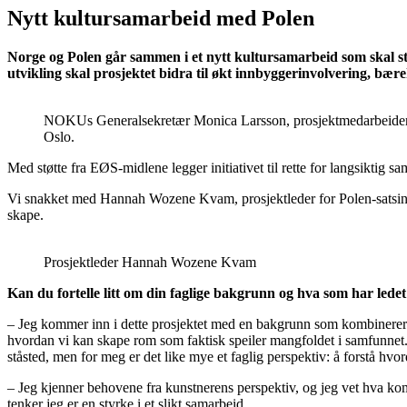
Nytt kultursamarbeid med Polen
Norge og Polen går sammen i et nytt kultursamarbeid som skal s
utvikling skal prosjektet bidra til økt innbyggerinvolvering, bærek
NOKUs Generalsekretær Monica Larsson, prosjektmedarbeidere K
Oslo.
Med støtte fra EØS-midlene legger initiativet til rette for langsikti
Vi snakket med Hannah Wozene Kvam, prosjektleder for Polen-satsing
skape.
Prosjektleder Hannah Wozene Kvam
Kan du fortelle litt om din faglige bakgrunn og hva som har ledet
– Jeg kommer inn i dette prosjektet med en bakgrunn som kombinerer 
hvordan vi kan skape rom som faktisk speiler mangfoldet i samfunnet. Jeg
ståsted, men for meg er det like mye et faglig perspektiv: å forstå hvor
– Jeg kjenner behovene fra kunstnerens perspektiv, og jeg vet hva komm
tenker jeg er en styrke i et slikt samarbeid.