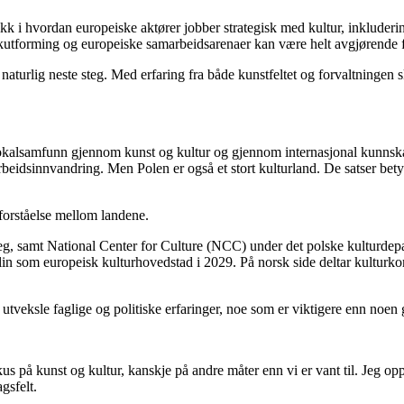
 i hvordan europeiske aktører jobber strategisk med kultur, inkluderin
kkutforming og europeiske samarbeidsarenaer kan være helt avgjørende fo
naturlig neste steg. Med erfaring fra både kunstfeltet og forvaltningen
 lokalsamfunn gjennom kunst og kultur og gjennom internasjonal kunnsk
eidsinnvandring. Men Polen er også et stort kulturland. De satser betyde
 forståelse mellom landene.
, samt National Center for Culture (NCC) under det polske kulturdepart
blin som europeisk kulturhovedstad i 2029. På norsk side deltar kulturk
veksle faglige og politiske erfaringer, noe som er viktigere enn noen g
us på kunst og kultur, kanskje på andre måter enn vi er vant til. Jeg opple
gsfelt.