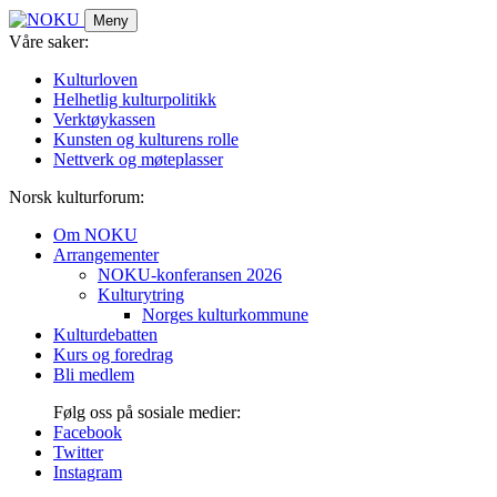
Skip
Meny
to
Våre saker:
content
Kulturloven
Helhetlig kulturpolitikk
Verktøykassen
Kunsten og kulturens rolle
Nettverk og møteplasser
Norsk kulturforum:
Om NOKU
Arrangementer
NOKU-konferansen 2026
Kulturytring
Norges kulturkommune
Kulturdebatten
Kurs og foredrag
Bli medlem
Følg oss på sosiale medier:
Facebook
Twitter
Instagram