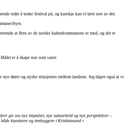
nende måte å tenke festival på, og kanskje kan vi lære noe av det.
ommuner/byer.
pirerende at flere av de norske kulturkommunene er med, og det er
r. Målet er å skape noe som varer.
ne nye dører og styrke relasjonen mellom landene. Jeg håper også at vi
og ideer gir oss nye impulser, nye samarbeid og nye perspektiver –
or både kunstnere og innbyggere i Kristiansund.
«