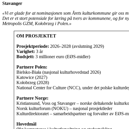
Stavanger
«Vi er glade for at nominasjonen som Årets kulturkommune gir oss mul
Det er et stort potensiale for læring på tvers av kommunene, og for
Metropolis GZM, Kołobrzeg i Polen.»
OM PROSJEKTET
Prosjektperiode:
2026–2028 (avslutning 2029)
Varighet:
3 år
Budsjett:
3 millioner euro (EØS-midler)
Partnere
Polen:
Bielsko-Biała (nasjonal kulturhovedstad 2026)
Katowice (2027)
Kołobrzeg (2028)
National Center for Culture (NCC), under det polske kulturde
Partnere
Norge:
Kristiansund, Voss og Stavanger – norske deltakende kultur
Norsk kulturforum (NOKU) – nasjonal prosjektleder
Kulturdirektoratet – samarbeidspartner og forvalter av EØS-m
Hovedmål