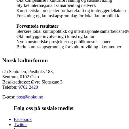
Økt kompetanse i kulturforvaltning og stedsutvikling
Styrket internasjonalt samarbeid og nettverk
Kunstneriske prosjekter for bærekraft og innbyggerdeltakelse
Forskning og kunnskapsgrunnlag for lokal kulturpolitikk
Forventede resultater
Sterkere lokal kulturpolitikk og internasjonale samarbeidsnett
Økt innbyggerinvolvering i kunst og kultur
Nye kunstneriske prosjekter og publikumsrelasjoner
Bedre kunnskapsgrunnlag for kulturutvikling i kommuner
Norsk kulturforum
c/o Sentralen, Postboks 183,
Sentrum, 0102 Oslo
Besøksadresse: Øvre Slottsgate 3
Telefon:
9702 2420
E-post:
post@noku.no
Følg oss på sosiale medier
Facebook
Twitter