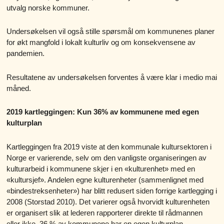
utvalg norske kommuner.
Undersøkelsen vil også stille spørsmål om kommunenes planer
for økt mangfold i lokalt kulturliv og om konsekvensene av
pandemien.
Resultatene av undersøkelsen forventes å være klar i medio mai
måned.
2019 kartleggingen: Kun 36% av kommunene med egen
kulturplan
Kartleggingen fra 2019 viste at den kommunale kultursektoren i
Norge er varierende, selv om den vanligste organiseringen av
kulturarbeid i kommunene skjer i en «kulturenhet» med en
«kultursjef». Andelen egne kulturenheter (sammenlignet med
«bindestreksenheter») har blitt redusert siden forrige kartlegging i
2008 (Storstad 2010). Det varierer også hvorvidt kulturenheten
er organisert slik at lederen rapporterer direkte til rådmannen
eller ikke. 36 % av kommunene har en egen kulturplan.