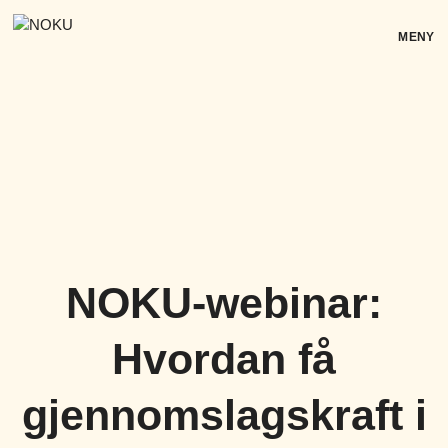
Skip
to
MENY
content
NOKU-webinar:
Hvordan få
gjennomslagskraft i